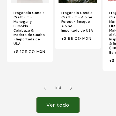
Fragancia Candle
Fragancia Candle
Fra
Craft - T -
Craft - T - Alpine
Cra
Mahogany
Forest - Bosque
Mar
Pumpkin -
Alpino -
Fire
Calabaza &
Importado de USA
Mal
Madera de Caoba
al 
Precio
+$ 99.00 MXN
- Importada de
Ins
USA
& B
habitual
(BB
Precio
+$ 109.00 MXN
Bar
habitual
Pr
+$
ha
de
1
/
14
Ver todo