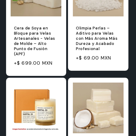
Cera de Soya en
Olimpia Perlas –
Bloque para Velas
Aditivo para Velas
Artesanales - Velas
con Más Aroma Más
de Molde – Alto
Dureza y Acabado
Punto de Fusión
Profesional
(APF)
Precio
Precio
+$ 69.00 MXN
Precio
Precio
+$ 699.00 MXN
habitual
de
habitual
de
oferta
oferta