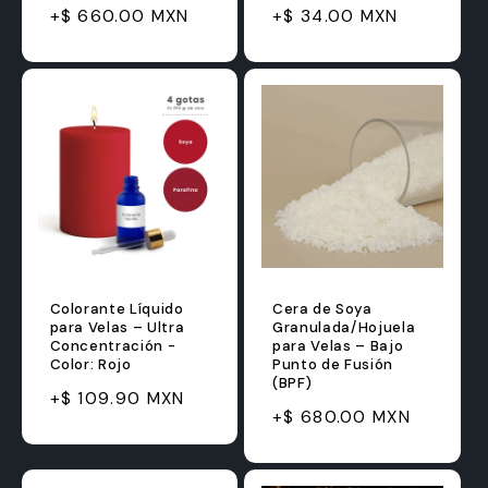
Precio
Precio
Precio
Precio
+$ 660.00 MXN
+$ 34.00 MXN
habitual
de
habitual
de
oferta
oferta
Colorante Líquido
Cera de Soya
para Velas – Ultra
Granulada/Hojuela
Concentración -
para Velas – Bajo
Color: Rojo
Punto de Fusión
(BPF)
Precio
+$ 109.90 MXN
Precio
Precio
+$ 680.00 MXN
habitual
habitual
de
oferta