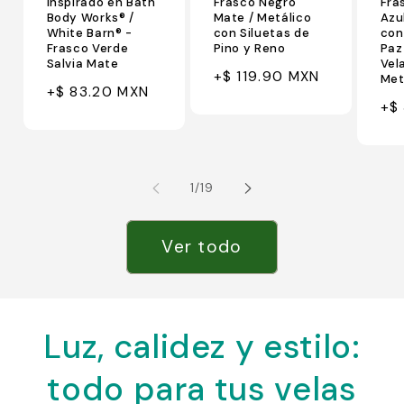
Inspirado en Bath
Frasco Negro
Fra
Body Works® /
Mate / Metálico
Azu
White Barn® -
con Siluetas de
con
Frasco Verde
Pino y Reno
Paz
Salvia Mate
Vel
Precio
Precio
+$ 119.90 MXN
Met
Precio
Precio
+$ 83.20 MXN
habitual
de
Pr
Pr
+$
habitual
de
oferta
ha
d
oferta
of
de
1
/
19
Ver todo
Luz, calidez y estilo:
todo para tus velas