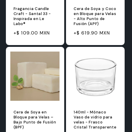
Fragancia Candle
Cera de Soya y Coco
Craft - Santal 33 -
en Bloque para Velas
Inspirada en Le
- Alto Punto de
Labo®
Fusión (APF)
Precio
Precio
Precio
Precio
+$ 109.00 MXN
+$ 619.90 MXN
habitual
de
habitual
de
oferta
oferta
Cera de Soya en
140ml - Mónaco
Bloque para Velas –
Vaso de vidrio para
Bajo Punto de Fusión
velas - Frasco
(BPF)
Cristal Transparente