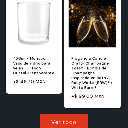
450ml - Mónaco
Fragancia Candle
Vaso de vidrio para
Craft- Champagne
velas - Frasco
Toast - Brindis de
Cristal Transparente
Champagne -
Inspirada en Bath &
Precio
Precio
+$ 46.70 MXN
Body Works (BBW)® /
White Barn ®
habitual
de
Precio
Precio
oferta
+$ 99.00 MXN
habitual
de
oferta
Ver todo