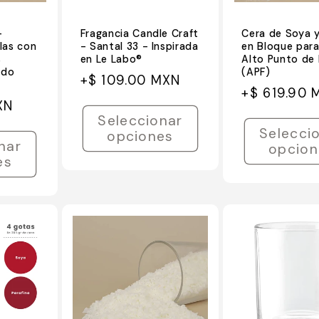
–
Fragancia Candle Craft
Cera de Soya 
las con
- Santal 33 - Inspirada
en Bloque para
s
en Le Labo®
Alto Punto de 
ado
(APF)
Precio
Precio
+$ 109.00 MXN
Precio
Precio
+$ 619.90 
habitual
de
XN
habitual
de
oferta
Seleccionar
oferta
Selecci
opciones
nar
opcion
es