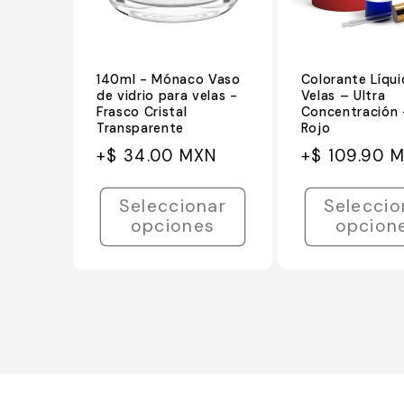
140ml - Mónaco Vaso
Colorante Líqu
de vidrio para velas -
Velas – Ultra
Frasco Cristal
Concentración 
Transparente
Rojo
Precio
Precio
Precio
+$ 34.00 MXN
+$ 109.90 
habitual
de
habitual
oferta
Seleccionar
Seleccio
opciones
opcion