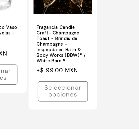
co Vaso
Fragancia Candle
velas -
Craft- Champagne
Toast - Brindis de
Champagne -
Inspirada en Bath &
MXN
Body Works (BBW)® /
White Barn ®
Precio
Precio
+$ 99.00 MXN
onar
es
habitual
de
oferta
Seleccionar
opciones