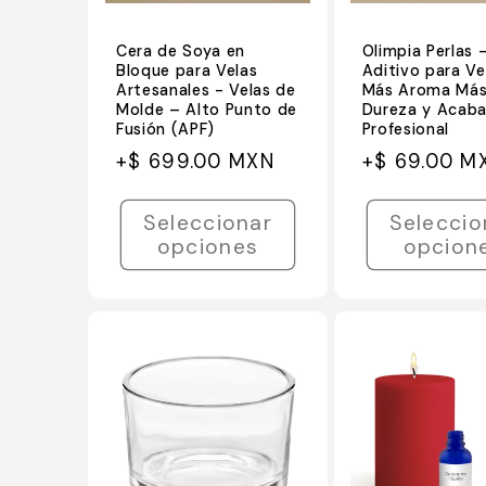
Cera de Soya en
Olimpia Perlas 
Bloque para Velas
Aditivo para Ve
Artesanales - Velas de
Más Aroma Má
Molde – Alto Punto de
Dureza y Acab
Fusión (APF)
Profesional
Precio
Precio
Precio
Precio
+$ 699.00 MXN
+$ 69.00 M
habitual
de
habitual
de
oferta
oferta
Seleccionar
Seleccio
opciones
opcion