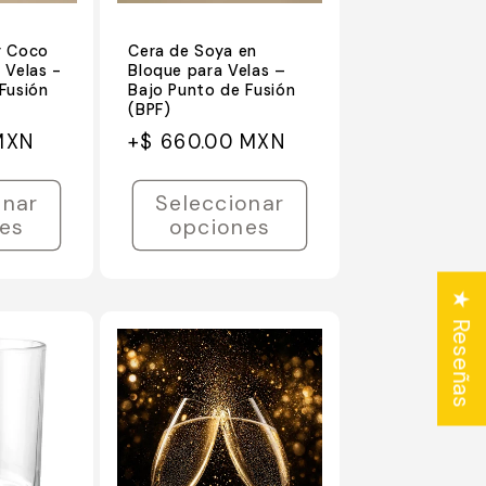
y Coco
Cera de Soya en
 Velas -
Bloque para Velas –
Fusión
Bajo Punto de Fusión
(BPF)
Precio
Precio
MXN
+$ 660.00 MXN
habitual
de
oferta
onar
Seleccionar
es
opciones
★ Reseñas