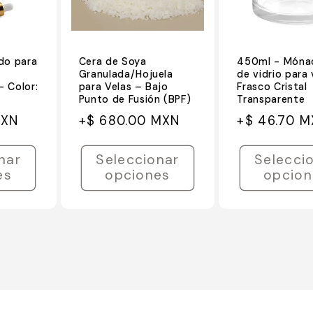
ido para
Cera de Soya
450ml - Móna
Granulada/Hojuela
de vidrio para 
- Color:
para Velas – Bajo
Frasco Cristal
Punto de Fusión (BPF)
Transparente
Precio
Precio
Precio
Precio
MXN
+$ 680.00 MXN
+$ 46.70 
habitual
de
habitual
de
oferta
oferta
nar
Seleccionar
Selecci
es
opciones
opcion