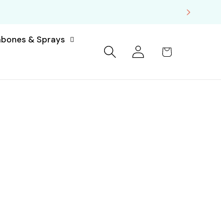
abones & Sprays
Iniciar
Carrito
sesión